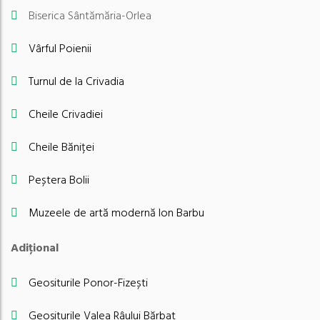
Biserica Sântămăria-Orlea
Vârful Poienii
Turnul de la Crivadia
Cheile Crivadiei
Cheile Băniței
Peștera Bolii
Muzeele de artă modernă Ion Barbu
Adițional
Geositurile Ponor-Fizești
Geositurile Valea Râului Bărbat