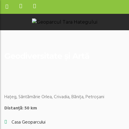
Geodiversitate și Artă
Hațeg, Sântămărie Orlea, Crivadia, Bănița, Petroșani
Distanță: 50 km
Casa Geoparcului