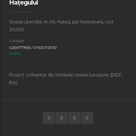
Hațegului
Strada Libertății, nr. 9A, Hațeg, jud. Hunedoara, cod
335500
Contact
0254777853 / 0743072930
EMAIL
Proiect cofinantat din fondurile Uniunii Europene (ERDF,
IPA).