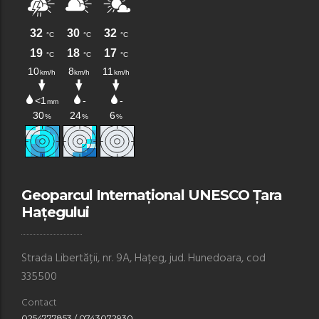
Geoparcul Internațional UNESCO Țara
Hațegului
Strada Libertății, nr. 9A, Hațeg, jud. Hunedoara, cod
335500
Contact
0254777853 / 0743072930