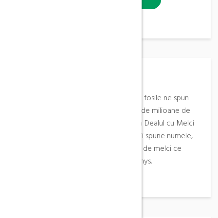
Descriere
Roci sedimentare diverse, bogate îin fosile ne spun
povestea mărilor de acum 80 – 100 de milioane de
ani. Cele mai cunoscute sunt cele din Dealul cu Melci
de la Ohaba – Ponor, care, așa cum îi spune numele,
s-a format din acumularea cochiliilor de melci ce
populau zonele litorale ale Mării Tethys.