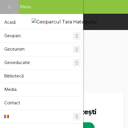
Menu
Acasă
Geoparc
Geoturism
Location
Geoeducatie
Bibliotecă
Media
Contact
Geositurile Ponor-Fizești
VIZITEAZA WEBSITE