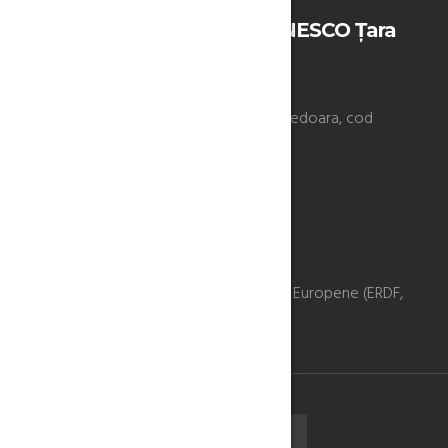
Geoparcul Internațional UNESCO Țara
Hațegului
Strada Libertății, nr. 9A, Hațeg, jud. Hunedoara, cod
335500
Contact
0254777853 / 0743072930
EMAIL
Proiect cofinantat din fondurile Uniunii Europene (ERDF,
IPA).