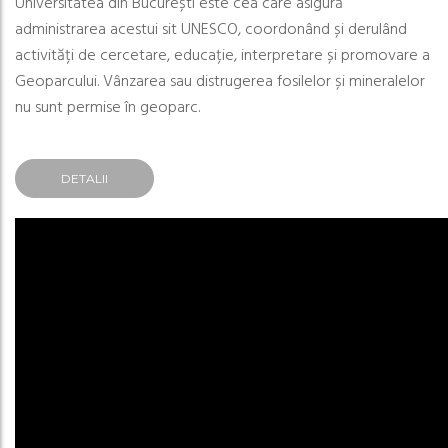
Universitatea din București este cea care asigură
administrarea acestui sit UNESCO, coordonând și derulând
activități de cercetare, educație, interpretare și promovare a
Geoparcului. Vânzarea sau distrugerea fosilelor și mineralelor
nu sunt permise în geoparc.
DETALII