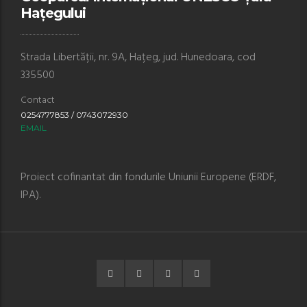
Hațegului
Strada Libertății, nr. 9A, Hațeg, jud. Hunedoara, cod
335500
Contact
0254777853 / 0743072930
EMAIL
Proiect cofinantat din fondurile Uniunii Europene (ERDF,
IPA).