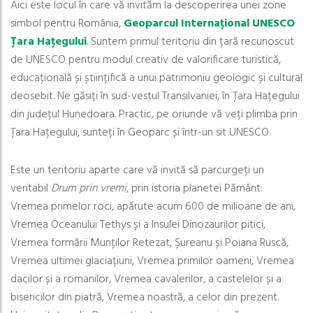
Aici este locul în care vă invităm la descoperirea unei zone
simbol pentru România,
Geoparcul Internațional UNESCO
Țara Hațegului
. Suntem primul teritoriu din țară recunoscut
de UNESCO pentru modul creativ de valorificare turistică,
educațională și științifică a unui patrimoniu geologic și cultural
deosebit. Ne găsiți în sud-vestul Transilvaniei, în Țara Hațegului
din județul Hunedoara. Practic, pe oriunde vă veți plimba prin
Țara Hațegului, sunteți în Geoparc și într-un sit UNESCO.
Este un teritoriu aparte care vă invită să parcurgeți un
veritabil
Drum prin vremi
, prin istoria planetei Pământ:
Vremea primelor roci, apărute acum 600 de milioane de ani,
Vremea Oceanului Tethys și a Insulei Dinozaurilor pitici,
Vremea formării Munților Retezat, Șureanu și Poiana Ruscă,
Vremea ultimei glaciațiuni, Vremea primilor oameni, Vremea
dacilor și a romanilor, Vremea cavalerilor, a castelelor și a
bisericilor din piatră, Vremea noastră, a celor din prezent.