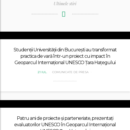
Ultimele stiri
Studenții Universității din București au transformat
practica de vară într-un proiect cu impact în
Geoparcul Internațional UNESCO Țara Hațegului
21 IUL.
COMUNICATE DE PRESA
Patru ani de proiecte și parteneriate, prezentați
evaluatorilor UNESCO în Geoparcul Internațional