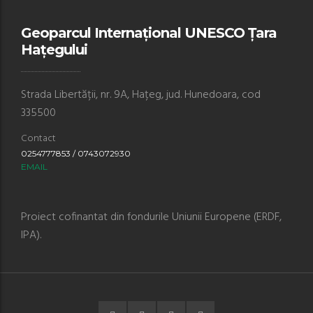
Geoparcul Internațional UNESCO Țara
Hațegului
Strada Libertății, nr. 9A, Hațeg, jud. Hunedoara, cod
335500
Contact
0254777853 / 0743072930
EMAIL
Proiect cofinantat din fondurile Uniunii Europene (ERDF,
IPA).