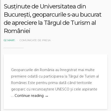
Susținute de Universitatea din
București, geoparcurile s-au bucurat
de apreciere la Târgul de Turism al
României
02 MART.
COMUNICATE DE PRESA
Geoparcurile din România au înregistrat mai multe
premiere odată cu participarea la Târgul de Turism al
României. Este pentru prima dată când teritoriile
geoparc cu recunoaștere UNESCO și cele aspirante
Susținute de Universitatea din București
…
Continue reading
→