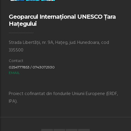
Geoparcul Internațional UNESCO Țara
Hațegului
Strada Libertății, nr. 9A, Hațeg, jud. Hunedoara, cod
335500
Contact
0254777853 / 0743072930
EMAIL
Proiect cofinantat din fondurile Uniunii Europene (ERDF,
IPA).