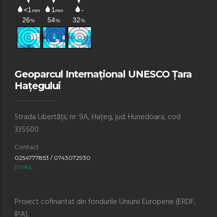
Geoparcul Internațional UNESCO Țara
Hațegului
Strada Libertății, nr. 9A, Hațeg, jud. Hunedoara, cod
335500
Contact
0254777853 / 0743072930
EMAIL
Proiect cofinantat din fondurile Uniunii Europene (ERDF,
IPA).