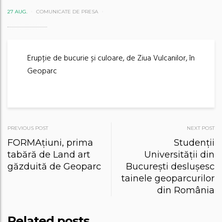
27 AUG.
COMUNICATE DE PRESA
Erupție de bucurie și culoare, de Ziua Vulcanilor, în
Geoparc
Post
PREVIOUS POST
NEXT POST
FORMAțiuni, prima
Studenții
navigation
tabără de Land art
Universității din
găzduită de Geoparc
București deslușesc
tainele geoparcurilor
din România
Related posts