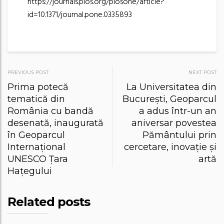
https://journals.plos.org/plosone/article?
id=10.1371/journal.pone.0335893
Post
PREVIOUS POST
NEXT POST
Prima potecă
La Universitatea din
navigation
tematică din
București, Geoparcul
România cu bandă
a adus într-un an
desenată, inaugurată
aniversar povestea
în Geoparcul
Pământului prin
Internațional
cercetare, inovație și
UNESCO Țara
artă
Hațegului
Related posts