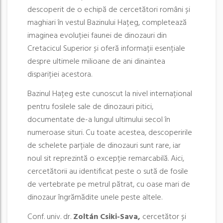
descoperit de o echipă de cercetători români și
maghiari în vestul Bazinului Hațeg, completează
imaginea evoluției faunei de dinozauri din
Cretacicul Superior și oferă informații esențiale
despre ultimele milioane de ani dinaintea
dispariției acestora.
Bazinul Hațeg este cunoscut la nivel internațional
pentru fosilele sale de dinozauri pitici,
documentate de-a lungul ultimului secol în
numeroase situri. Cu toate acestea, descoperirile
de schelete parțiale de dinozauri sunt rare, iar
noul sit reprezintă o excepție remarcabilă. Aici,
cercetătorii au identificat peste o sută de fosile
de vertebrate pe metrul pătrat, cu oase mari de
dinozaur îngrămădite unele peste altele.
Conf. univ. dr.
Zoltán Csiki-Sava,
cercetător și