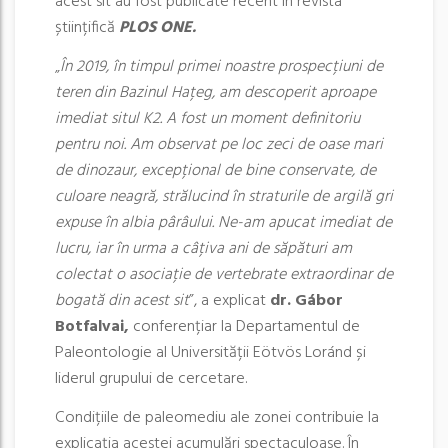
acest sit au fost publicate recent în revista
științifică
PLOS ONE.
„
În 2019, în timpul primei noastre prospecțiuni de
teren din Bazinul Hațeg, am descoperit aproape
imediat situl K2. A fost un moment definitoriu
pentru noi. Am observat pe loc zeci de oase mari
de dinozaur, excepțional de bine conservate, de
culoare neagră, strălucind în straturile de argilă gri
expuse în albia pârâului. Ne-am apucat imediat de
lucru, iar în urma a câțiva ani de săpături am
colectat o asociație de vertebrate extraordinar de
bogată din acest sit
”, a explicat
dr. Gábor
Botfalvai,
conferențiar la Departamentul de
Paleontologie al Universității Eötvös Loránd și
liderul grupului de cercetare.
Condițiile de paleomediu ale zonei contribuie la
explicația acestei acumulări spectaculoase. În