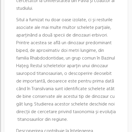
cercetător la Universitatea din Pavia și coautor al
studiului.
Situl a furnizat nu doar oase izolate, ci și resturile
asociate ale mai multe multor schelete parțiale,
aparținând a două specii de dinozauri erbivori.
Printre acestea se află un dinozaur predominant
biped, de aproximativ doi metri lungime, din
familia Rhabdodontidae, un grup comun în Bazinul
Hațeg. Restul scheletelor aparțin unui dinozaur
sauropod titanosaurian, o descoperire deosebit
de importantă, deoarece este pentru prima dată
când în Transilvania sunt identificate schelete atât
de bine conservate ale acestui tip de dinozaur cu
gât lung. Studierea acestor schelete deschide noi
direcții de cercetare privind taxonomia și evoluția
titanosaurilor din regiune.
Descoperirea contribuie la înțelegerea