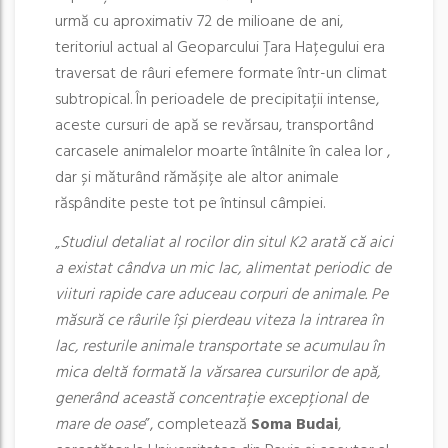
urmă cu aproximativ 72 de milioane de ani,
teritoriul actual al Geoparcului Țara Hațegului era
traversat de râuri efemere formate într-un climat
subtropical. În perioadele de precipitații intense,
aceste cursuri de apă se revărsau, transportând
carcasele animalelor moarte întâlnite în calea lor ,
dar și măturând rămășițe ale altor animale
răspândite peste tot pe întinsul câmpiei.
„
Studiul detaliat al rocilor din situl K2 arată că aici
a existat cândva un mic lac, alimentat periodic de
viituri rapide care aduceau corpuri de animale. Pe
măsură ce râurile își pierdeau viteza la intrarea în
lac, resturile animale transportate se acumulau în
mica deltă formată la vărsarea cursurilor de apă,
generând această concentrație excepțional de
mare de oase
”, completează
Soma Budai
,