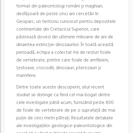
format din paleontologi români și maghiari,
desfășoară de peste cinci ani cercetări în
Geoparc, un teritoriu cunoscut pentru depozitele
continentale din Cretacicul Superior, care
păstrează dovezi din ultimele milioane de ani de
dinaintea extincției dinozaurilor. În toată această
perioadă, echipa a colectat mii de resturi fosile
de vertebrate, printre care fosile de amfibieni,
țestoase, crocodili, dinozauri, pterozauri și
mamifere.
Dintre toate aceste descoperiri, situl recent
studiat se distinge ca fiind cel mai bogat dintre
cele investigate până acum, furnizând peste 800
de fosile de vertebrate de pe o suprafață de mai
puțin de cinci metri pătrați. Rezultatele detaliate
ale investigațiilor geologice-paleontologice din