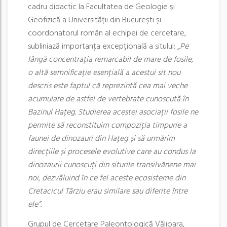
cadru didactic la Facultatea de Geologie și
Geofizică a Universității din București și
coordonatorul român al echipei de cercetare,
subliniază importanța excepțională a sitului: „
Pe
lângă concentrația remarcabil de mare de fosile,
o altă semnificație esențială a acestui sit nou
descris este faptul că reprezintă cea mai veche
acumulare de astfel de vertebrate cunoscută în
Bazinul Hațeg. Studierea acestei asociații fosile ne
permite să reconstituim compoziția timpurie a
faunei de dinozauri din Hațeg și să urmărim
direcțiile și procesele evolutive care au condus la
dinozaurii cunoscuți din siturile transilvănene mai
noi, dezvăluind în ce fel aceste ecosisteme din
Cretacicul Târziu erau similare sau diferite între
ele”.
Grupul de Cercetare Paleontologică Vălioara,