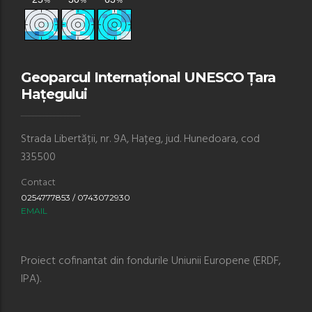
Geoparcul Internațional UNESCO Țara
Hațegului
Strada Libertății, nr. 9A, Hațeg, jud. Hunedoara, cod
335500
Contact
0254777853 / 0743072930
EMAIL
Proiect cofinantat din fondurile Uniunii Europene (ERDF,
IPA).