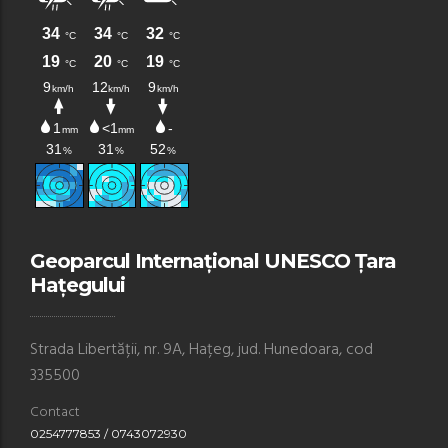
Geoparcul Internațional UNESCO Țara
Hațegului
Strada Libertății, nr. 9A, Hațeg, jud. Hunedoara, cod
335500
Contact
0254777853 / 0743072930