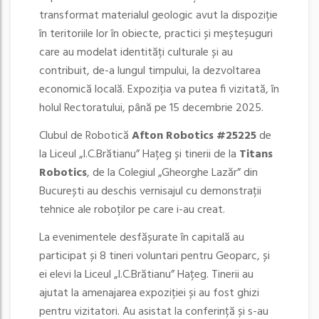
transformat materialul geologic avut la dispoziție
în teritoriile lor în obiecte, practici și meșteșuguri
care au modelat identități culturale și au
contribuit, de-a lungul timpului, la dezvoltarea
economică locală. Expoziția va putea fi vizitată, în
holul Rectoratului, până pe 15 decembrie 2025.
Clubul de Robotică
Afton Robotics #25225
de
la Liceul „I.C.Brătianu” Hațeg și tinerii de la
Titans
Robotics
, de la Colegiul „Gheorghe Lazăr” din
București au deschis vernisajul cu demonstrații
tehnice ale roboților pe care i-au creat.
La evenimentele desfășurate în capitală au
participat și 8 tineri voluntari pentru Geoparc, și
ei elevi la Liceul „I.C.Brătianu” Hațeg. Tinerii au
ajutat la amenajarea expoziției și au fost ghizi
pentru vizitatori. Au asistat la conferință și s-au