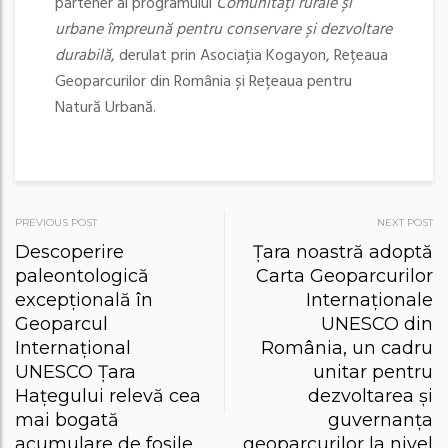
partener al programului
Comunități rurale și
urbane împreună pentru conservare și dezvoltare
durabilă
, derulat prin Asociația Kogayon, Rețeaua
Geoparcurilor din România și Rețeaua pentru
Natură Urbană.
Post
PREVIOUS POST
NEXT POST
Descoperire
Țara noastră adoptă
navigation
paleontologică
Carta Geoparcurilor
excepțională în
Internaționale
Geoparcul
UNESCO din
Internațional
România, un cadru
UNESCO Țara
unitar pentru
Hațegului relevă cea
dezvoltarea și
mai bogată
guvernanța
acumulare de fosile
geoparcurilor la nivel